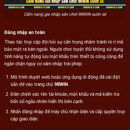
Cẩm nang gia nhập sân chơi 98WIN suôn sẻ
Đăng nhập an toàn
Thao tác truy cập đòi hỏi sự cẩn trọng nhằm tránh rò rỉ mã
bảo mật ra bên ngoài. Người chơi tuyệt đối không sử dụng
tính năng tự động lưu mật khẩu trên thiết bị công cộng để
ngăn chặn nguy cơ xâm nhập trái phép.
Mở trình duyệt web hoặc ứng dụng di động đã cài đặt
sẵn để vào trang chủ
98WIN
.
Điền chính xác tên tài khoản, mật khẩu và mã kiểm tra
bốn số ngẫu nhiên hiển thị bên cạnh.
Nhấn đăng nhập để máy chủ nhận diện và cấp quyền truy
cập giao diện.