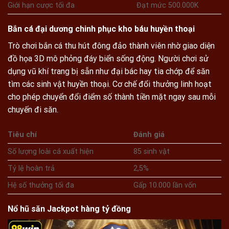
Giới hạn cược tối đa
Đạt mức 500.000K
Bắn cá đại dương chinh phục kho báu huyền thoại
Trò chơi bắn cá thu hút đông đảo thành viên nhờ giao diện
đồ họa 3D mô phỏng đáy biển sống động. Người chơi sử
dụng vũ khí trang bị sẵn như đại bác hay tia chớp để săn
tìm các sinh vật huyền thoại. Cơ chế đổi thưởng linh hoạt
cho phép chuyển đổi điểm số thành tiền mặt ngay sau mỗi
chuyến đi săn.
Tiêu chí
Đánh giá
Số lượng loài cá xuất hiện
85 sinh vật
Tỷ lệ hoàn trả
2,5%
Hệ số thưởng tối đa
Gấp 10.000 lần vốn
Nổ hũ săn Jackpot hàng tỷ đồng