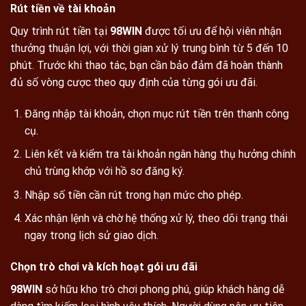
Rút tiền về tài khoản
Quy trình rút tiền tại
98WIN
được tối ưu để hội viên nhận
thưởng thuận lợi, với thời gian xử lý trung bình từ 5 đến 10
phút. Trước khi thao tác, bạn cần bảo đảm đã hoàn thành
đủ số vòng cược theo quy định của từng gói ưu đãi.
Đăng nhập tài khoản, chọn mục rút tiền trên thanh công
cụ.
Liên kết và kiểm tra tài khoản ngân hàng thụ hưởng chính
chủ trùng khớp với hồ sơ đăng ký.
Nhập số tiền cần rút trong hạn mức cho phép.
Xác nhận lệnh và chờ hệ thống xử lý, theo dõi trạng thái
ngay trong lịch sử giao dịch.
Chọn trò chơi và kích hoạt gói ưu đãi
98WIN
sở hữu kho trò chơi phong phú, giúp khách hàng dễ