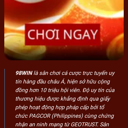
98WIN
là sân chơi cá cược trực tuyến uy
tín hàng đầu châu Á, hiện sở hữu cộng
đồng hơn 10 triệu hội viên. Độ uy tín của
thương hiệu được khẳng định qua giấy
phép hoạt động hợp pháp cấp bởi tổ
chức PAGCOR (Philippines) cùng chứng
nhận an ninh mạng từ GEOTRUST. Sân