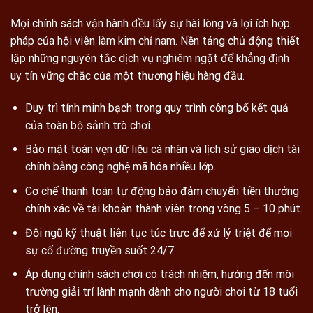
Mọi chính sách vận hành đều lấy sự hài lòng và lợi ích hợp
pháp của hội viên làm kim chỉ nam. Nền tảng chủ động thiết
lập những nguyên tắc dịch vụ nghiêm ngặt để khẳng định
uy tín vững chắc của một thương hiệu hàng đầu.
Duy trì tính minh bạch trong quy trình công bố kết quả
của toàn bộ sảnh trò chơi.
Bảo mật toàn vẹn dữ liệu cá nhân và lịch sử giao dịch tài
chính bằng công nghệ mã hóa nhiều lớp.
Cơ chế thanh toán tự động bảo đảm chuyển tiền thưởng
chính xác về tài khoản thành viên trong vòng 5 – 10 phút.
Đội ngũ kỹ thuật liên tục túc trực để xử lý triệt để mọi
sự cố đường truyền suốt 24/7.
Áp dụng chính sách chơi có trách nhiệm, hướng đến môi
trường giải trí lành mạnh dành cho người chơi từ 18 tuổi
trở lên.