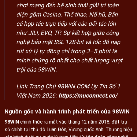
chơi mang đến hệ sinh thái giải trí toàn
diện gồm Casino, Thể thao, Nổ hũ, Bắn
cá hợp tác trực tiếp với các đối tác lớn
như JILI, EVO, TP. Sự kết hợp giữa công
nghệ bảo mật SSL 128-bit và tốc độ nạp
rút xử lý tự động chỉ trong 3–5 phút là
minh chứng rõ nhất cho chất lượng vượt
trội của 98WIN.
Link Trang Chủ 98WIN.COM Uy Tín Số 1
Việt Nam 2026:
https://muconnect.co/
Nguồn gốc và hành trình phát triển của 98WIN
98WIN
chính thức ra mắt vào tháng 12 năm 2018, đặt trụ
sở chính tại thủ đô Luân Đôn, Vương quốc Anh. Thương hiệu