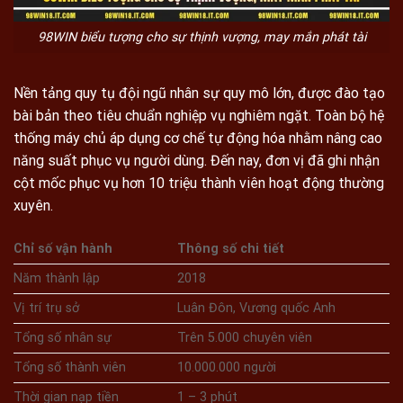
98WIN biểu tượng cho sự thịnh vượng, may mắn phát tài
Nền tảng quy tụ đội ngũ nhân sự quy mô lớn, được đào tạo
bài bản theo tiêu chuẩn nghiệp vụ nghiêm ngặt. Toàn bộ hệ
thống máy chủ áp dụng cơ chế tự động hóa nhằm nâng cao
năng suất phục vụ người dùng. Đến nay, đơn vị đã ghi nhận
cột mốc phục vụ hơn 10 triệu thành viên hoạt động thường
xuyên.
Chỉ số vận hành
Thông số chi tiết
Năm thành lập
2018
Vị trí trụ sở
Luân Đôn, Vương quốc Anh
Tổng số nhân sự
Trên 5.000 chuyên viên
Tổng số thành viên
10.000.000 người
Thời gian nạp tiền
1 – 3 phút