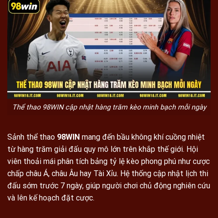
Thể thao 98WIN cập nhật hàng trăm kèo minh bạch mỗi ngày
Sảnh thể thao
98WIN
mang đến bầu không khí cuồng nhiệt
từ hàng trăm giải đấu quy mô lớn trên khắp thế giới. Hội
viên thoải mái phân tích bảng tỷ lệ kèo phong phú như cược
chấp châu Á, châu Âu hay Tài Xỉu. Hệ thống cập nhật lịch thi
đấu sớm trước 7 ngày, giúp người chơi chủ động nghiên cứu
và lên kế hoạch đặt cược.