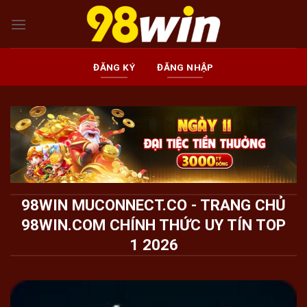
Skip
to
content
ĐĂNG KÝ
ĐĂNG NHẬP
98WIN MUCONNECT.CO - TRANG CHỦ
98WIN.COM CHÍNH THỨC UY TÍN TOP
1 2026