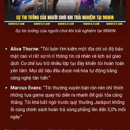
Sự tin tưởng của người chơi khi trải nghiệm tại 98WIN
Alisa Thorne:
“Tôi luôn tìm kiếm một địa chỉ có độ bảo
mật cao vì rất sợ rò rỉ thông tin cá nhân và lịch sử giao
dịch. Cơ chế lưu trữ nhiều lớp tại đây khiến tôi hoàn toàn
yên tâm. Mọi dữ liệu đều được mã hóa tự động bằng
công nghệ tân tiến.”
Marcus Evans:
“Tôi thường xuyên bận rộn nên chỉ thích
những tựa game quay hũ diễn ra nhanh để giải tỏa căng
thẳng. Tôi khá bất ngờ trước quỹ thưởng Jackpot khổng
lồ cùng chính sách hoàn trả sòng phẳng lên đến 3,0% mỗi
ngày.”