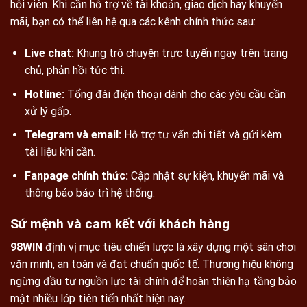
hội viên. Khi cần hỗ trợ về tài khoản, giao dịch hay khuyến
mãi, bạn có thể liên hệ qua các kênh chính thức sau:
Live chat:
Khung trò chuyện trực tuyến ngay trên trang
chủ, phản hồi tức thì.
Hotline:
Tổng đài điện thoại dành cho các yêu cầu cần
xử lý gấp.
Telegram và email:
Hỗ trợ tư vấn chi tiết và gửi kèm
tài liệu khi cần.
Fanpage chính thức:
Cập nhật sự kiện, khuyến mãi và
thông báo bảo trì hệ thống.
Sứ mệnh và cam kết với khách hàng
98WIN
định vị mục tiêu chiến lược là xây dựng một sân chơi
văn minh, an toàn và đạt chuẩn quốc tế. Thương hiệu không
ngừng đầu tư nguồn lực tài chính để hoàn thiện hạ tầng bảo
mật nhiều lớp tiên tiến nhất hiện nay.